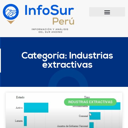
Ir
al
contenido
Categoría: Industrias
extractivas
INDUSTRIAS EXTRACTIVAS