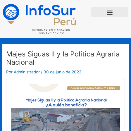
Ir
Navegación
al
de
contenido
entradas
Majes Siguas II y la Política Agraria
Nacional
Por
Administrador
/
30 de junio de 2022