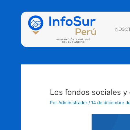
Ir
Navegación
al
de
contenido
entradas
NOSO
Los fondos sociales y
Por
Administrador
/
14 de diciembre d